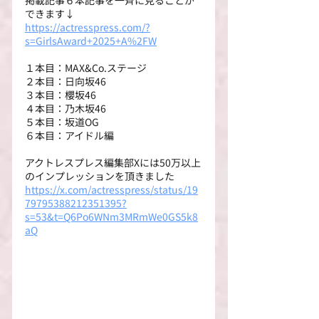
掲載記事６本記事を一斉に見ることが
できます↓
https://actresspress.com/?
s=GirlsAward+2025+A%2FW
１本目：MAX&Co.ステージ
２本目：日向坂46
３本目：櫻坂46
４本目：乃木坂46
５本目：坂道OG
６本目：アイドル編
アクトレスプレス編集部Xには50万以上
のインプレッションを頂きました
https://x.com/actresspress/status/19
79795388212351395?
s=53&t=Q6Po6WNm3MRmWe0GS5k8
aQ