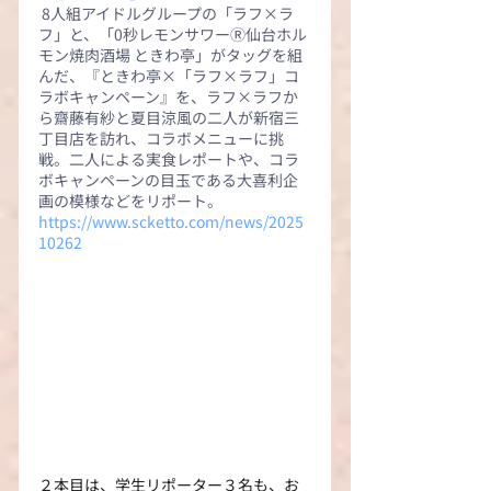
8人組アイドルグループの「ラフ×ラ
フ」と、「0秒レモンサワーⓇ仙台ホル
モン焼肉酒場 ときわ亭」がタッグを組
んだ、『ときわ亭×「ラフ×ラフ」コ
ラボキャンペーン』を、ラフ×ラフか
ら齋藤有紗と夏目涼風の二人が新宿三
丁目店を訪れ、コラボメニューに挑
戦。二人による実食レポートや、コラ
ボキャンペーンの目玉である大喜利企
画の模様などをリポート。
https://www.scketto.com/news/2025
10262
２本目は、学生リポーター３名も、お