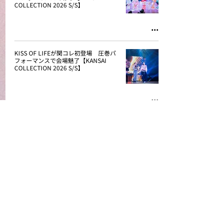
COLLECTION 2026 S/S】
KISS OF LIFEが関コレ初登場 圧巻パ
フォーマンスで会場魅了【KANSAI
COLLECTION 2026 S/S】
大友花恋・YUMEKI・MON7A・今井暖
大が魅せた多彩なランウェイ＜写真21
枚＞【KANSAI COLLECTION 2026
S/S】
STARGLOW、aoen、OWV、MON7Aら
が圧巻のライブ 会場を熱狂の渦に＜
公式写真17枚＞【超十代2026】