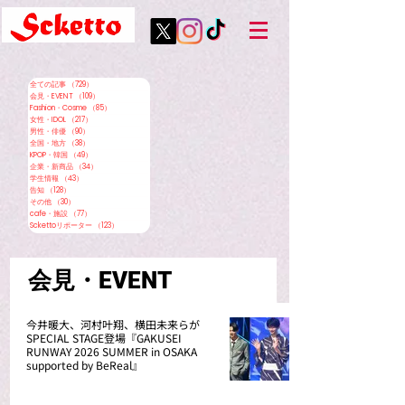
全ての記事
（729）
729件の記事
会見・EVENT
（109）
109件の記事
Fashion・Cosme
（85）
85件の記事
女性・IDOL
（217）
217件の記事
男性・俳優
（90）
90件の記事
全国・地方
（38）
38件の記事
KPOP・韓国
（49）
49件の記事
企業・新商品
（34）
34件の記事
学生情報
（43）
43件の記事
告知
（128）
128件の記事
その他
（30）
30件の記事
cafe・施設
（77）
77件の記事
Sckettoリポーター
（123）
123件の記事
会見・EVENT
今井暖大、河村叶翔、横田未来らが
SPECIAL STAGE登場『GAKUSEI
RUNWAY 2026 SUMMER in OSAKA
supported by BeReal』