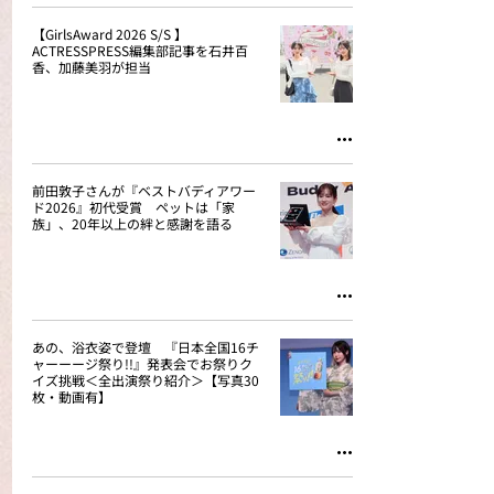
【GirlsAward 2026 S/S 】
ACTRESSPRESS編集部記事を石井百
香、加藤美羽が担当
前田敦子さんが『ベストバディアワー
ド2026』初代受賞 ペットは「家
族」、20年以上の絆と感謝を語る
あの、浴衣姿で登壇 『日本全国16チ
ャーーージ祭り!!』発表会でお祭りク
イズ挑戦＜全出演祭り紹介＞【写真30
枚・動画有】