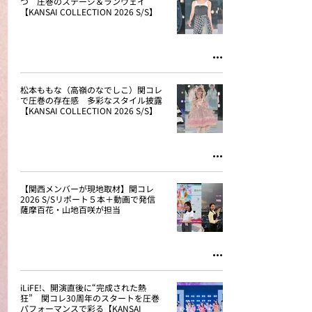
つ 圧巻のステージ＆ランウェイ
【KANSAI COLLECTION 2026 S/S】
松本ももな（高嶺のなでしこ）関コレ
で圧巻の存在感 多彩なスタイル披露
【KANSAI COLLECTION 2026 S/S】
【関西メンバーが現地取材】関コレ
2026 S/Sリポート５本＋動画で発信
薩摩百花・山地百咲が担当
iLiFE!、開演直後に“完成された熱
狂” 関コレ30周年のスタートを圧巻
パフォーマンスで彩る【KANSAI