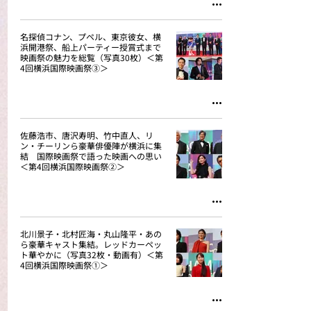
名探偵コナン、プペル、東京彼女、横
浜開港祭、船上パーティー授賞式まで
映画祭の魅力を総覧（写真30枚）＜第
4回横浜国際映画祭③＞
佐藤浩市、唐沢寿明、竹中直人、リ
ン・チーリンら豪華俳優陣が横浜に集
結 国際映画祭で語った映画への思い
＜第4回横浜国際映画祭②＞
北川景子・北村匠海・丸山隆平・あの
ら豪華キャスト集結。レッドカーペッ
ト華やかに（写真32枚・動画有）＜第
4回横浜国際映画祭①＞