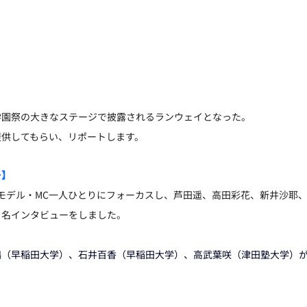
学園祭の大きなステージで披露されるランウェイとなった。
提供してもらい、リポートします。
ー】
コレ”モデル・MC一人ひとりにフォーカスし、芦田遥、高田彩花、新井沙耶
７名インタビューをしました。
鶴（早稲田大学）、石井百香（早稲田大学）、高武葉咲（津田塾大学）