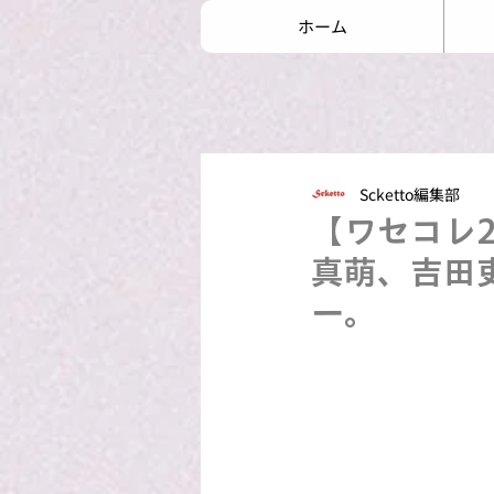
ホーム
Scketto編集部
【ワセコレ
真萌、吉田
ー。