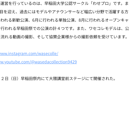
運営を行っているのは、早稲田大学公認サークル「わせプロ」です。またW
で１８年目を迎え、過去にはモデルやアナウンサーなど幅広い分野で活躍する
われる新歓公演、6月に行われる単独公演、8月に行われるオープンキ
で行われる早稲田祭での公演の計４つです。また、ワセコレモデルは、
に流れる動画の撮影、そして協賛企業様からの撮影依頼を受けています
/www.instagram.com/wasecolle/
ww.youtube.com/@wasedacollection9429
月２日（日）早稲田祭内にて大隈講堂前ステージにて開催された。