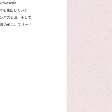
aseda 
方々を輩出していま
ャンパス公演、そして
公演の他に、フリーペ
。