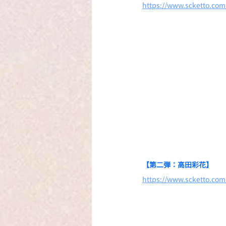
https://www.scketto.co
【第二弾：高田彩花】
https://www.scketto.co