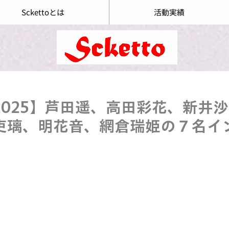
Sckettoとは
活動実績
2025】芦田遥、高田彩花、新井
吏璃、明花音、網倉瑞姫の７名イ