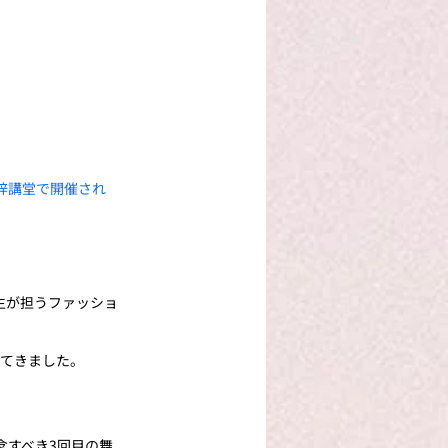
野梓講堂で開催され
生が担うファッショ
してきました。
5』記念すべき3回目の舞