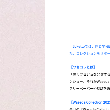
　Sckettoでは、同
た、コレクションをリポ
【ワセコレとは】
「輝くワセジョを発信する
ンショー、それがWaseda 
フリーペーパーやSNSを
【Waseda Collection 
今回の『Waseda Collec