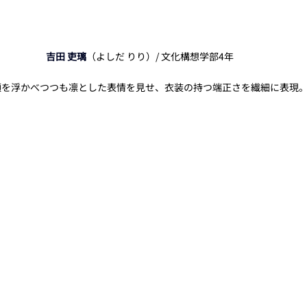
吉田 吏璃
（よしだ りり）/ 文化構想学部4年
顔を浮かべつつも凛とした表情を見せ、衣装の持つ端正さを繊細に表現