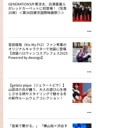
GENERATIONS片寄涼太、白濱亜嵐ら
がレッドカーペットに初登場！（写真
20枚）＜第38回東京国際映画祭①＞
宮田俊哉（Kis-My-Ft2）ファン考案の
オリジナルキャラクターで池袋に登場
【池袋ハロウィンコスプレフェス2025
Powered by dwango】
【gelato pique（ジェラートピケ）】
山田涼介氏が纏う、大人の遊び心を感
じさせる柄やスタイリングで魅せる冬
の新作ルームウェアコレクション！
「音楽で繋がる。」 「横山裕×渋谷す