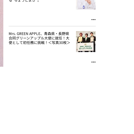
Mrs. GREEN APPLE、青森県・長野県
合同グリーンアップル大使に就任！大
使として初任務に挑戦！＜写真30枚＞
『TOKYO GENERATIONS
COLLECTION』【東京ガールズコレク
ション×GENERATIONS】1日限りのや
りたい放題の祭典 ”GENEコレ”開催！
＜写真20枚＞【公式完全リポート】
【レポート】がんばりすぎない、ぬく
ぬく系メンズグループ
『ONSENSE（オンセンス）』が、
『マイナビ TGC 2025 A/W』でデビュ