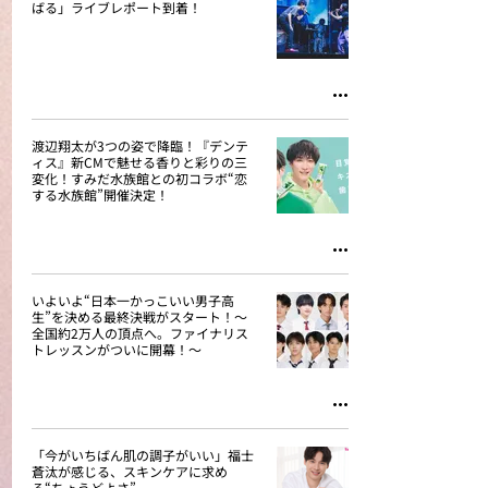
ばる」ライブレポート到着！
渡辺翔太が3つの姿で降臨！『デンテ
ィス』新CMで魅せる香りと彩りの三
変化！すみだ水族館との初コラボ“恋
する水族館”開催決定！
いよいよ“日本一かっこいい男子高
生”を決める最終決戦がスタート！～
全国約2万人の頂点へ。ファイナリス
トレッスンがついに開幕！～
「今がいちばん肌の調子がいい」福士
蒼汰が感じる、スキンケアに求め
る“ちょうどよさ”。