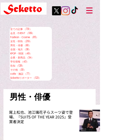
全ての記事
（731）
731件の記事
会見・EVENT
（109）
109件の記事
Fashion・Cosme
（85）
85件の記事
女性・IDOL
（219）
219件の記事
男性・俳優
（90）
90件の記事
全国・地方
（38）
38件の記事
KPOP・韓国
（49）
49件の記事
企業・新商品
（34）
34件の記事
学生情報
（43）
43件の記事
告知
（128）
128件の記事
その他
（30）
30件の記事
cafe・施設
（77）
77件の記事
Sckettoリポーター
（123）
123件の記事
男性・俳優
尾上松也、池江璃花子らスーツ姿で登
場、『SUITS OF THE YEAR 2025』受
賞者決定