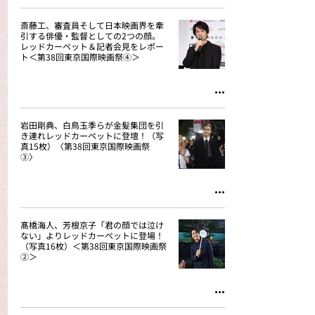
斎藤工、審査員そして日本映画界を牽
引する俳優・監督としての2つの顔。
レッドカーペット＆記者会見をレポー
ト＜第38回東京国際映画祭④＞
岩田剛典、白鳥玉季らが金髪集団を引
き連れレッドカーペットに登壇！（写
真15枚）〈第38回東京国際映画祭
③〉
髙橋海人、芳根京子「君の顔では泣け
ない」よりレッドカーペットに登場！
（写真16枚）＜第38回東京国際映画祭
②＞