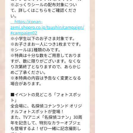
※ぷっくりシールの配布対象につい
て、詳しくはこちらをご確認くださ
い。
https://conan-
zemi.shopro.co.jp/tsushin/campaign/
#campaign02
※小学生以下のお子さま対象です。
※お子さまお一人につき1枚までです。
※シールは1種類のみです。
※特典は十分な数をご用意しておりま
すが、数に限りがございます。なくな
り次第終了となりますので、あらかじ
めご了承ください。
※本特典の内容は予告なく変更となる
場合があります。
■イベントの見どころ「フォトスポッ
ト」
全会場に、名探偵コナンランド オリジ
ナルフォトスポットが登場！
また、TVアニメ「名探偵コナン」30周
年を記念して、特別なカラーオブジェ
も登場するよ！ぜひ一緒に記念撮影し