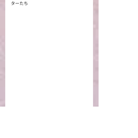
ターたち
左から江戸川コナンくん、吉田歩美ち
ゃん、円谷光彦くん