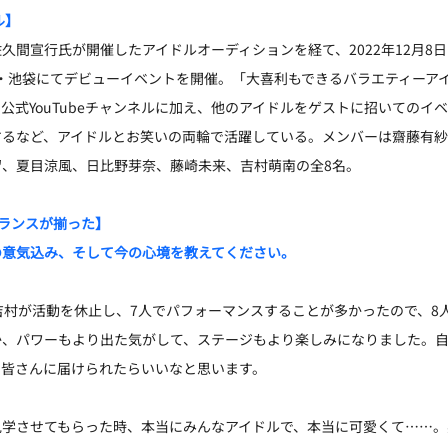
ル】
久間宣行氏が開催したアイドルオーディションを経て、2022年12月8
東京・池袋にてデビューイベントを開催。「大喜利もできるバラエティーア
公式YouTubeチャンネルに加え、他のアイドルをゲストに招いてのイ
するなど、アイドルとお笑いの両輪で活躍している。メンバーは齋藤有
留、夏目涼風、日比野芽奈、藤崎未来、吉村萌南の全8名。
バランスが揃った】
の意気込み、そして今の心境を教えてください。
吉村が活動を休止し、7人でパフォーマンスすることが多かったので、8
か、パワーもより出た気がして、ステージもより楽しみになりました。
、皆さんに届けられたらいいなと思います。
見学させてもらった時、本当にみんなアイドルで、本当に可愛くて……。