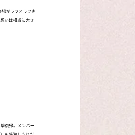
会場がラフ×ラフ史
る想いは相当に大き
電撃復帰。メンバー
ム）も感激しきりだ