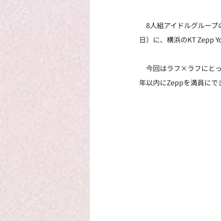
　8人組アイドルグループ
日）に、横浜のKT Zepp Yo
　今回はラフ×ラフにとっ
年以内にZeppを満員に