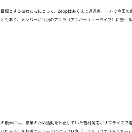
目標とする彼女たちにとって、Zeppはあくまで通過点。一方で今回の
こともあり、メンバーが今回のアニラ（アニバーサリーライブ）に懸け
編の後半には、学業のため活動を休止していた吉村萌南がサプライズで
シイロ光る』を熱唱するシーンにはラフり隊（ラフ×ラフのファンネー