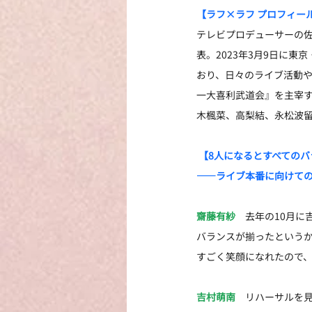
【ラフ×ラフ プロフィー
テレビプロデューサーの佐
表。2023年3月9日に
おり、日々のライブ活動や
一大喜利武道会』を主宰
木楓菜、高梨結、永松波
 【8人になるとすべての
――ライブ本番に向けて
齋藤有紗
　去年の10月に
バランスが揃ったという
すごく笑顔になれたので
吉村萌南
　リハーサルを