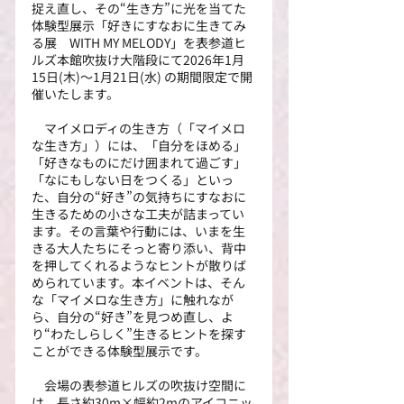
捉え直し、その“生き方”に光を当てた
体験型展示「好きにすなおに生きてみ
る展　WITH MY MELODY」を表参道ヒ
ルズ本館吹抜け大階段にて2026年1月
15日(木)～1月21日(水) の期間限定で開
催いたします。
　マイメロディの生き方（「マイメロ
な生き方」）には、「自分をほめる」
「好きなものにだけ囲まれて過ごす」
「なにもしない日をつくる」といっ
た、自分の“好き”の気持ちにすなおに
生きるための小さな工夫が詰まってい
ます。その言葉や行動には、いまを生
きる大人たちにそっと寄り添い、背中
を押してくれるようなヒントが散りば
められています。本イベントは、そん
な「マイメロな生き方」に触れなが
ら、自分の“好き”を見つめ直し、よ
り“わたしらしく”生きるヒントを探す
ことができる体験型展示です。
　会場の表参道ヒルズの吹抜け空間に
は、長さ約30m×幅約2mのアイコニッ