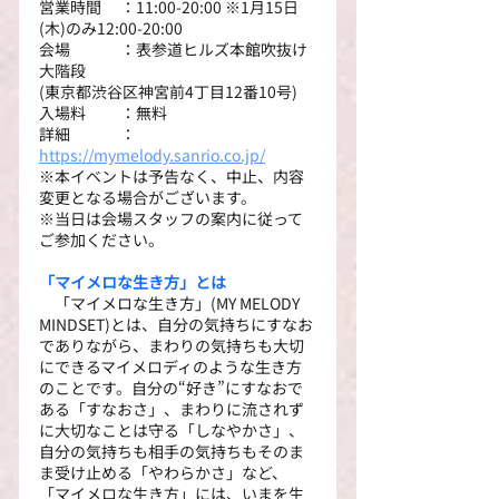
営業時間　 ：11:00-20:00 ※1月15日
(木)のみ12:00-20:00
会場　　　 ：表参道ヒルズ本館吹抜け
大階段
(東京都渋谷区神宮前4丁目12番10号)
入場料　　 ：無料
詳細 　　　：
https://mymelody.sanrio.co.jp/
※本イベントは予告なく、中止、内容
変更となる場合がございます。
※当日は会場スタッフの案内に従って
ご参加ください。
「マイメロな生き方」とは
　「マイメロな生き方」(MY MELODY 
MINDSET)とは、自分の気持ちにすなお
でありながら、まわりの気持ちも大切
にできるマイメロディのような生き方
のことです。自分の“好き”にすなおで
ある「すなおさ」、まわりに流されず
に大切なことは守る「しなやかさ」、
自分の気持ちも相手の気持ちもそのま
ま受け止める「やわらかさ」など、
「マイメロな生き方」には、いまを生