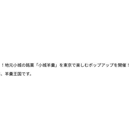
？！地元小城の銘菓「小城羊羹」を東京で楽しむポップアップを開催！
は、羊羹王国です。