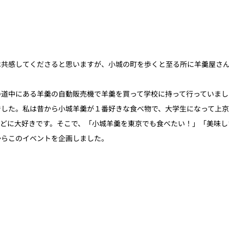
は共感してくださると思いますが、小城の町を歩くと至る所に羊羹屋さ
の道中にある羊羹の自動販売機で羊羹を買って学校に持って行っていまし
でした。私は昔から小城羊羹が１番好きな食べ物で、大学生になって上
ほどに大好きです。そこで、「小城羊羹を東京でも食べたい！」「美味し
からこのイベントを企画しました。