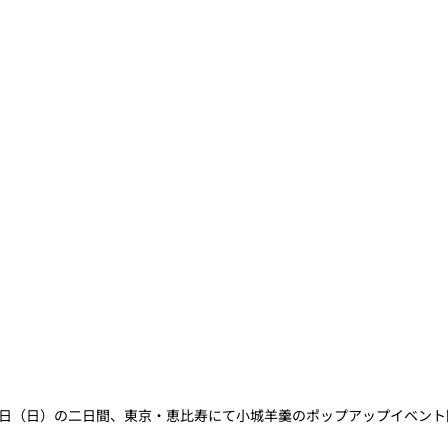
土）30日（日）の二日間、東京・恵比寿にて小城羊羹のポップアップイベン