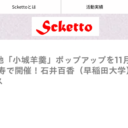
Sckettoとは
活動実績
地「小城羊羹」ポップアップを11月
比寿で開催！石井百香（早稲田大学
ス