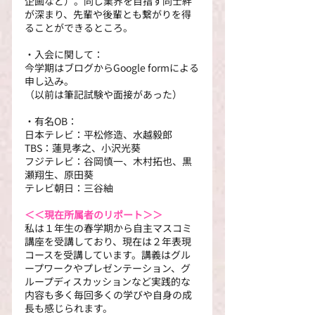
企画など）。同じ業界を目指す同士絆
が深まり、先輩や後輩とも繋がりを得
ることができるところ。
・入会に関して：
今学期はブログからGoogle formによる
申し込み。
（以前は筆記試験や面接があった）
・有名OB：
日本テレビ：平松修造、水越毅郎
TBS：蓮見孝之、小沢光葵
フジテレビ：谷岡慎一、木村拓也、黒
瀬翔生、原田葵
テレビ朝日：三谷紬
＜＜現在所属者のリポート＞＞
私は１年生の春学期から自主マスコミ
講座を受講しており、現在は２年表現
コースを受講しています。講義はグル
ープワークやプレゼンテーション、グ
ループディスカッションなど実践的な
内容も多く毎回多くの学びや自身の成
長も感じられます。