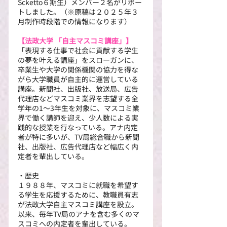
Scketto６期生）メンバー２名がリポー
トしました。（※原稿は２０２５年３
月制作時段階での情報になります）
【法政大学 「自主マスコミ講座」】
「表現する仕事で社会に貢献する学生
の夢を叶える講座」をスローガンに、
卒業生や大学の関係機関の協力を得な
がら大学職員が自主的に運営している
講座。新聞社、出版社、放送局、広告
代理店などマスコミ業界を志望する全
学年の1〜3年生を対象に、マスコミ業
界で働く講師を迎え、少人数による実
践的な授業を行なっている。アナ内定
者が特に多いが、TV局総合職から新聞
社、出版社、広告代理店など幅広く内
定者を輩出している。
・歴史
１９８８年、マスコミに就職を希望す
る学生を応援するために、教職員有志
が法政大学自主マスコミ講座を設立。
以来、毎年TV局のアナを含む多くのマ
スコミへの内定者を輩出している。