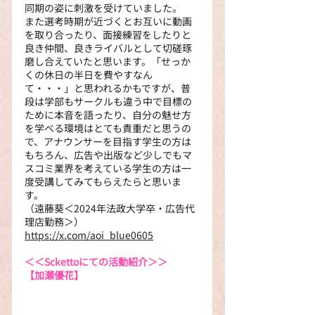
同期の姿に刺激を受けていました。
また選考時期が近づくとお互いに動画
を取り合ったり、面接練習をしたりと
良き仲間、良きライバルとして切磋琢
磨し合えていたと思います。「せっか
くの休日の半日を費やすなん
て・・・」と思われるかもですが、普
段は学部もサークルも違う中で目標の
ために本音を語ったり、自分の魅せ方
を学べる環境はとても貴重だと思うの
で、アナウンサーを目指す学生の方は
もちろん、広告や出版など少しでもマ
スコミ業界を考えている学生の方は一
度受講してみてもらえたらと思いま
す。
（遠藤葵＜2024年法政大学卒・広告代
理店勤務＞）
https://x.com/aoi_blue0605
＜＜Sckettoにての活動紹介＞＞
【加瀬優花】