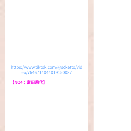
https://www.tiktok.com/@scketto/vid
eo/7646714044019150087
【NO4：富田莉代】