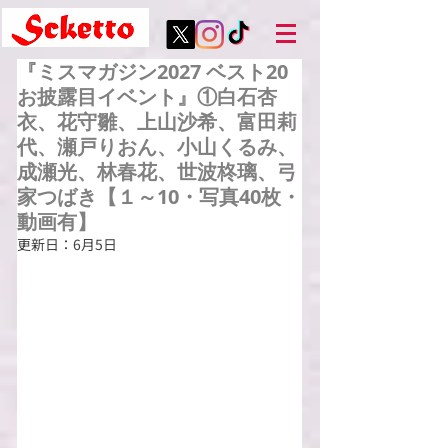
『ミスマガジン2027 ベスト20
お披露目イベント』①白石杏
衣、花守雛、上山沙希、富田莉
代、瀬戸りおん、小山くるみ、
成瀬光、林春花、世波柊璃、弓
家つばき【１～10・写真40枚・
動画有】
更新日：
6月5日