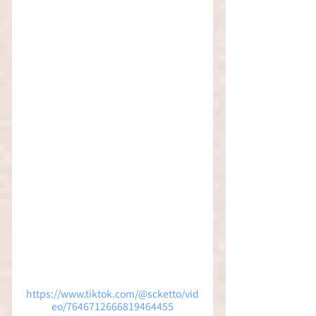
https://www.tiktok.com/@scketto/vid
eo/7646712666819464455