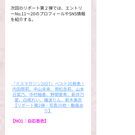
次回のリポート第２弾では、エントリ
ーNo.11～20のプロフィールやSNS情報
を紹介する。
『ミスマガジン2027』ベスト20発表！
内田祭莉、中山未來、用松杏莉、山本
日菜乃、中村釉香、野間愛希、新井乃
愛、白椛れい、蟻波りん、新木美衣
【リポート第2弾・写真35枚・動画あ
り】
【NO1：白石杏衣】