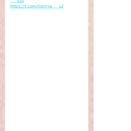
___s20
https://x.com/rionnya___s2