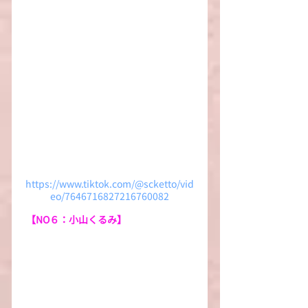
https://www.tiktok.com/@scketto/vid
eo/7646716827216760082
 【NO６：小山くるみ】