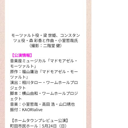
モーツァルト役・梁 世姫、コンスタン
ツェ役・森 彩香と作曲・小室哲哉氏
（撮影：二階堂 健）
【公演情報】
音楽座ミュージカル「マドモアゼル・
モーツァルト」
原作：福山庸治『マドモアゼル・モー
ツァルト』
演出：相川タロー・ワームホールプロ
ジェクト
脚本：横山由和・ワームホールプロジ
ェクト
音楽：小室哲哉・高田 浩・山口琇也
振付：KAORIalive
【ホームタウンプレビュー公演】
町田市民ホール：5月24日（日）