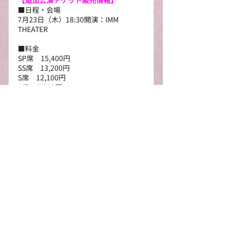
【追加公演チケット販売情報】
■日程・会場
7月23日（木）18:30開演：IMM 
THEATER
■料金
SP席　15,400円
SS席　13,200円
S席　12,100円
A席　7,700円
U-25席　2,750円
【一般発売】5月30日（土）10:00～
「マドモアゼル・モーツァルト」公演
詳細はこちら
https://ongakuza-
musical.com/works/mm
【音楽座ミュージカルについて】
Webサイト：
https://www.ongakuza-
musical.com
ｘ：
https://x.com/ongakuza
音楽座ミュージカルは1987年の創設以
来、「喪失と再生」をテーマにオリジ