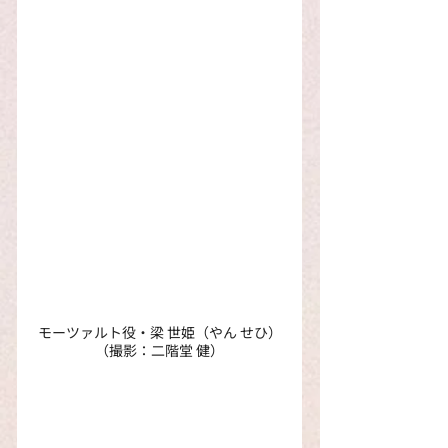
モーツァルト役・梁 世姫（やん せひ）
（撮影：二階堂 健）