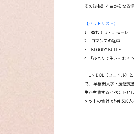
その後も計４曲からなる
【セットリスト】
1　盛れ！ミ・アモーレ
2　ロマンスの途中
3　BLOODY BULLET
4  「ひとりで生きられそ
　UNIDOL（ユニドル
で、 早稲田大学・慶應義
生が主催するイベントとし
ケットの合計で約4,500