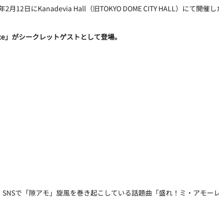
月12日にKanadevia Hall（旧TOKYO DOME CITY HALL）にて開催
uice」がシークレットゲストとして登場。
、SNSで「隙アモ」旋風を巻き起こしている話題曲「盛れ！ミ・アモー