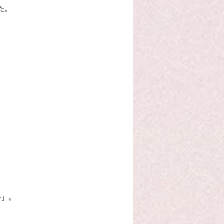
した。
レ」。