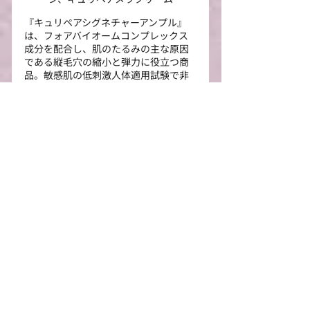
『キュリペアシグネチャーアンプル』
は、フォアバイオームコンプレックス
成分を配合し、肌のたるみの主な原因
である縦毛穴の縮小と弾力に役立つ商
品。敏感肌の低刺激人体適用試験で非
刺激性を認められているので、肌の弱
い方も使いやすいです。なめらかなテ
クスチャーでもちっと肌に密着しま
す。
『キュリペアメルダーSOSシステム』
は、肌のコンディションを整える高濃
度美容液が肌を素早くケアしてくれる
商品。まさに肌がSOSを出していると
きに使いたい美容液です。