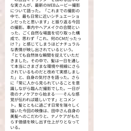
な実さんが、最新のWEBムービー撮影
について語った。「これまでの撮影の
中で、最も日常に近いシチュエーショ
ンだったと思います」と振り返る今回
の撮影。車内やヘアメイクの合間とい
った、ごく自然な場面を切り取った構
成で、思わず「これ、何のCMだったっ
け？」と感じてしまうほどナチュラル
な表情が映し出されているという。
「とても自然体な瞬間を捉えていただ
きました。その中で、髪は一日を通し
て本当にさまざまな環境や視線にさら
されているものだと改めて実感しまし
た」と、自身の気付きを語った。さら
に「常に人から見られていることを意
識しながら臨んだ撮影でした。一日が
夜のナノケアから始まる──そんな感
覚が伝われば嬉しいです」とコメン
ト。髪とともに過ごす日常を瑞々しく
描いた今回の映像は、田中さん自身の
美髪へのこだわりと、ナノケアがもた
らす価値を映し出す仕上がりとなって
いる。