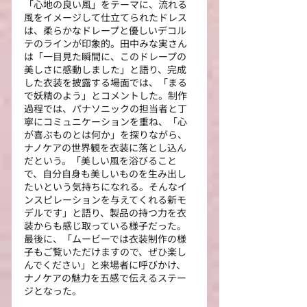
「心地の良い風」をテーマに、流れる
風をイメージして仕立てられたドレス
は、柔らかなドレープと優しいデコル
テのラインが印象的。田中みな実さん
は「一目見た瞬間に、このドレープの
美しさに感動しました」と語り、完成
した衣装を披露する場面では、「まる
で妖精のよう」とコメントした。制作
過程では、パナソニックの担当者と丁
寧にコミュニケーションを重ね、「心
が喜ぶものとは何か」を探りながら、
ナノケアの世界観を衣装に落とし込ん
だという。「美しい風を浴びること
で、自分自身も美しいものを生み出し
たいという気持ちになれる。そんなイ
ンスピレーションを与えてくれる新モ
デルです」と語り、製品の持つ力を衣
装からも感じ取っている様子だった。
最後に、「ムービーでは衣装制作の様
子もご覧いただけますので、ぜひ楽し
んでください」と来場者に呼びかけ、
ナノケアの魅力を五感で伝えるステー
ジとなった。