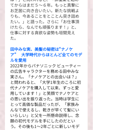
てからはまだ５～６年。もっと真摯に
お芝居に向き合いたい。新たな挑戦よ
りも、今あることをとことん突き詰め
たい。」と語った。さらに「お仕事頂
けたら、なんでも頑張ります！」と、
仕事に対する貪欲な姿勢も垣間見え
た。
田中みな実、美髪の秘密は“ナノケ
ア”　
大学時代からほとんど全てのモデ
ルを愛用
2022年からパナソニック ビューティー
の広告キャラクターを務める田中みな
実さん。「ナノケアとの出会いは？」
と問われると、「大学1年生のころに初
代ナノケアを購入して以来、ずっと愛
用しています！」と笑顔でナノケアと
の思い出を振り返った。当時は学生に
とって高価な製品だったが、「家族み
んなで使えるし、乾きが早くて髪にい
いらしい」と父を一所懸命説得し、念
願の初代モデルを手にしたのだとい
う。その後も1〜2年ごとに新しいモデ