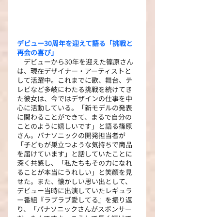
デビュー30周年を迎えて語る「挑戦と
再会の喜び」
　デビューから30年を迎えた篠原さん
は、現在デザイナー・アーティストと
して活躍中。これまでに歌、舞台、テ
レビなど多岐にわたる挑戦を続けてき
た彼女は、今ではデザインの仕事を中
心に活動している。「新モデルの発表
に関わることができて、まるで自分の
ことのように嬉しいです」と語る篠原
さん。パナソニックの開発担当者が
「子どもが巣立つような気持ちで商品
を届けています」と話していたことに
深く共感し、「私たちもその力になれ
ることが本当にうれしい」と笑顔を見
せた。また、懐かしい思い出として、
デビュー当時に出演していたレギュラ
ー番組『ラブラブ愛してる』を振り返
り、「パナソニックさんがスポンサー