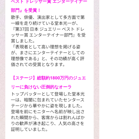
ベスト ドレッサー賞 エンターテイナー
部門』を受賞！
歌手、俳優、演出家として多方面で第
一線を走り続けている堂本光一が、
『第37回 日本 ジュエリー ベスト ドレ
ッサー賞 エンターテイナー部門』を受
賞しました。
「表現者として高い理想を掲げる姿
が、まさにエンターテイナーとしての
理想像である」と、その功績が高く評
価されての受賞となります。
【ステージ】総額約1800万円のジュエ
リーに負けない圧倒的なオーラ
トップバッターとして登場した堂本光
一は、暗闇に包まれていたセンタース
テージから華やかに姿を現しました。
登場を前にモニターへ名前が映し出さ
れた瞬間から、客席からは割れんばか
りの歓声が沸き起こり、人気の高さを
証明していました。