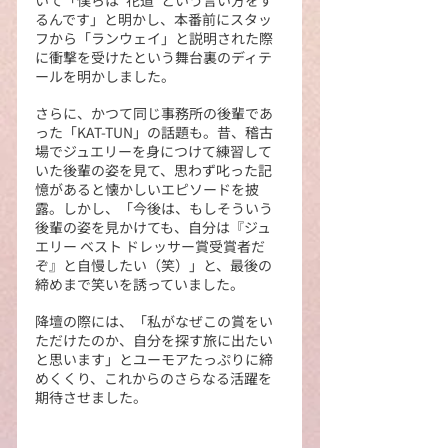
るんです」と明かし、本番前にスタッ
フから「ランウェイ」と説明された際
に衝撃を受けたという舞台裏のディテ
ールを明かしました。
さらに、かつて同じ事務所の後輩であ
った「KAT-TUN」の話題も。昔、稽古
場でジュエリーを身につけて練習して
いた後輩の姿を見て、思わず叱った記
憶があると懐かしいエピソードを披
露。しかし、「今後は、もしそういう
後輩の姿を見かけても、自分は『ジュ
エリー ベスト ドレッサー賞受賞者だ
ぞ』と自慢したい（笑）」と、最後の
締めまで笑いを誘っていました。
降壇の際には、「私がなぜこの賞をい
ただけたのか、自分を探す旅に出たい
と思います」とユーモアたっぷりに締
めくくり、これからのさらなる活躍を
期待させました。