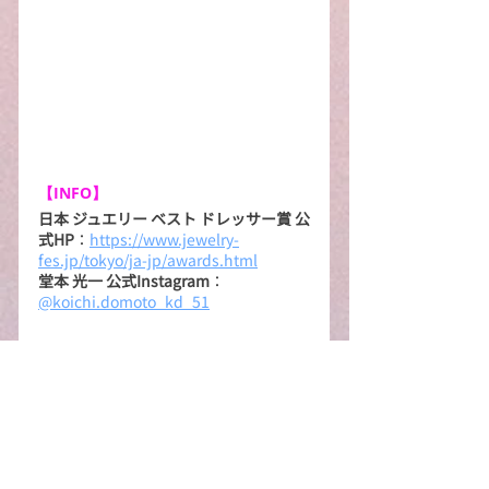
【INFO】
日本 ジュエリー ベスト ドレッサー賞 公
式HP
：
https://www.jewelry-
fes.jp/tokyo/ja-jp/awards.html
堂本 光一 公式Instagram
：
@koichi.domoto_kd_51
【取材を終えて】
「日本 ジュエリー ベスト ドレッサー
賞」という、今までテレビの画面越し
にしか見たことがなかった華やかな現
場の取材に携わらせていただきまし
た。『Endless SHOCK』など日本を代
表するエンターテインメントを作り上