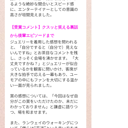
るような絶妙な間合いとスピード感
に、エンターテイナーとしての意識の
高さが垣間見えました。
【受賞コメント】クスッと笑える裏話
から後輩エピソードまで
ジュエリーを着用した感想を問われる
と、「自分ですると（自分で）見えな
いんですね」とお茶目なコメントを残
し、さっそく会場を沸かせます。 「大
丈夫ですかね？」とジュエリーが似合
っているかを観客に問いかけ、客席が
大きな拍手で応える一幕もあり、ユー
モアの中にもファンを大切にする温か
い一面が見られました。
賞の感想については、「今回はなぜ自
分がこの賞をいただけたのか、未だに
わかっておりません」と謙虚に語りつ
つ、場を和ませます。
また、ランウェイのウォーキングにつ
いて「僕らは“花道”という言い方をす