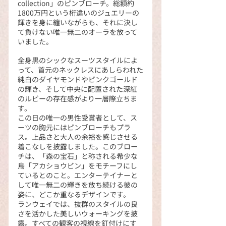
collection」のピンブローチ。総額約
1800万円という桁違いのジュエリーの
輝きを身に纏いながらも、それに決し
て負けない唯一無二のオーラを放って
いました。
全身黒のシックなスーツスタイルによ
って、首元のネックレスにあしらわれた
純白のダイヤモンドやピンクゴールド
の輝き、そして中央に配置された深紅
のルビーの存在感がより一層際立ちま
す。
この日の唯一の男性受賞者として、ス
ーツの胸元にはピンブローチもプラ
ス。上品さと大人の余裕を感じさせる
着こなしを披露しました。このブロー
チは、「森の宝石」と称される希少な
鳥「アカショウビン」をモチーフにし
ているとのこと。エンターテイナーと
して唯一無二の輝きを放ち続ける彼の
姿に、どこか重なるデザインです。
ランウェイでは、抜群のスタイルの良
さを活かした美しいウォーキングを披
露。すべての観客の視線を釘付けにす