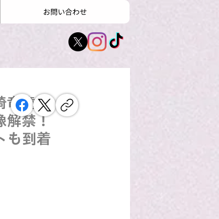
お問い合わせ
崎竜童が
像解禁！
トも到着