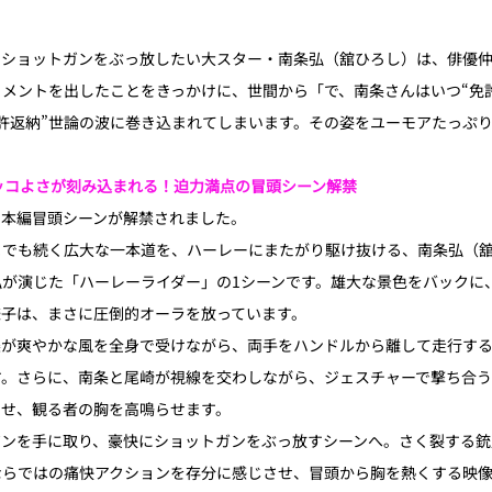
てショットガンをぶっ放したい大スター・南条弘（舘ひろし）は、俳優
メントを出したことをきっかけに、世間から「で、南条さんはいつ“免
許返納”世論の波に巻き込まれてしまいます。その姿をユーモアたっぷ
ッコよさが刻み込まれる！迫力満点の冒頭シーン解禁
、本編冒頭シーンが解禁されました。
までも続く広大な一本道を、ハーレーにまたがり駆け抜ける、南条弘（
が演じた「ハーレーライダー」の1シーンです。雄大な景色をバックに
様子は、まさに圧倒的オーラを放っています。
条が爽やかな風を全身で受けながら、両手をハンドルから離して走行す
す。さらに、南条と尾崎が視線を交わしながら、ジェスチャーで撃ち合
わせ、観る者の胸を高鳴らせます。
ガンを手に取り、豪快にショットガンをぶっ放すシーンへ。さく裂する銃
ならではの痛快アクションを存分に感じさせ、冒頭から胸を熱くする映像