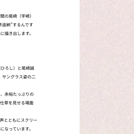
仲間の尾崎（宇崎）
許返納”するんです
りに描き出します。
舘ひろし）と尾崎誠
、サングラス姿の二
る、余裕たっぷりの
う仕草を見せる場面
声とともにスクリー
になっています。