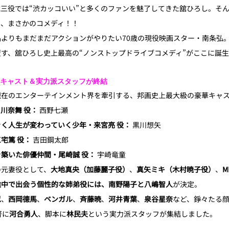
三役では“渋カッコいい”と多くのファンを魅了してきた舘ひろし。そ
は、まさかのコメディ！！
よりもまだまだアクションがやりたい70歳の現役映画スター・南条弘
す、舘ひろし史上最高の“ノンストップドライブコメディ”がここに誕
華キャスト＆実力派スタッフが終結
現在のエンターテインメント界を牽引する、邦画史上最大級の豪華キャ
川奈舞 役：
 西野七瀬
く人生が変わっていく少年・来宮亮 役：
 黒川想矢
宅篤 役：
 吉田鋼太郎
築いた俳優仲間・尾崎誠 役：
 宇崎竜童
の元妻役として、
大地真央（加藤麗子役）
、
真矢ミキ（木村暁子役）
、
M
途中で出会う個性的な姉弟役には、南野陽子と八嶋智人
が決定。
忍
、
西岡德馬
、
ベンガル
、
斉藤暁
、
河井青葉
、
泉谷星奈
など、錚々たる
督に
河合勇人
、脚本に
林民夫
という実力派スタッフが集結しました。