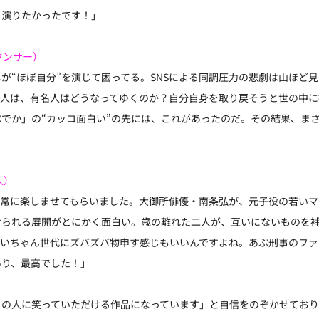
､演りたかったです！」
ウンサー）
が“ほぼ自分”を演じて困ってる。SNSによる同調圧力の悲劇は山ほど
、人は、有名人はどうなってゆくのか？自分自身を取り戻そうと世の中
でか」の“カッコ面白い”の先には、これがあったのだ。その結果、ま
人）
非常に楽しませてもらいました。大御所俳優・南条弘が、元子役の若いマ
けられる展開がとにかく面白い。歳の離れた二人が、互いにないものを
じいちゃん世代にズバズバ物申す感じもいいんですよね。あぶ刑事のファ
あり、最高でした！」
くの人に笑っていただける作品になっています」と自信をのぞかせており