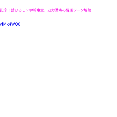
開記念！舘ひろし×宇崎竜童、迫力満点の冒頭シーン解禁
YwfMk4WQ0