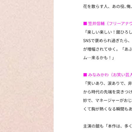
花を散らす人、あの役､俺
■ 笠井信輔（フリーアナ
「楽しい楽しい！舘ひろし
SNSで褒められ過ぎたら
が増幅されてゆく。「あぶ
ム…来るかも！」
■ みなみかわ（お笑い芸
「笑いあり、涙ありで、
から時代の先端を突きつ
妙で、マネージャーがお
くて胸が熱くなる瞬間も
主演の舘も「本作は、多