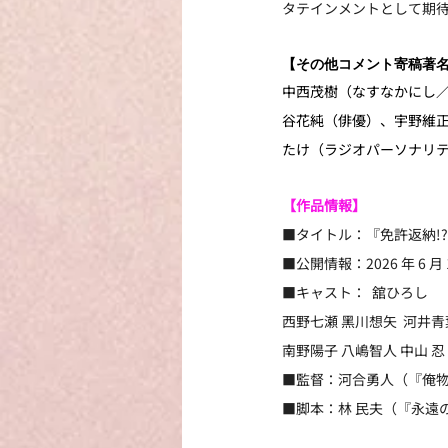
タテインメントとして期
【その他コメント寄稿著名
中西茂樹（なすなかにし
谷花純（俳優）、宇野維正
たけ（ラジオパーソナリ
【作品情報】
■タイトル：『免許返納!
■公開情報：2026 年 6 月 
■キャスト：  舘ひろし 
⻄野七瀬 ⿊川想⽮  河井⻘葉
南野陽子 ⼋嶋智人 中⼭ 忍 
■監督：河合勇人（『俺物
■脚本：林 民夫（『永遠