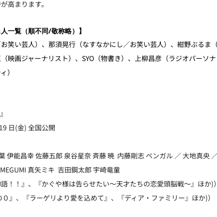
待が高まります。
人一覧（順不同/敬称略）】
／お笑い芸人）、那須晃行（なすなかにし／お笑い芸人）、紺野ぶるま
（映画ジャーナリスト）、SYO（物書き）、上柳昌彦（ラジオパーソ
ティ）
?』
19 日(金) 全国公開 
 伊能昌幸 佐藤五郎 泉⾕星奈 ⻫藤 暁  内藤剛志 ベンガル ／ 大地真央 ／ 
MEGUMI 真⽮ミキ  吉⽥鋼太郎 宇崎竜童 
語！！』、『かぐや様は告らせたい〜天才たちの恋愛頭脳戦〜』ほか)
の０』、『ラーゲリより愛を込めて』、『ディア・ファミリー』ほか)）