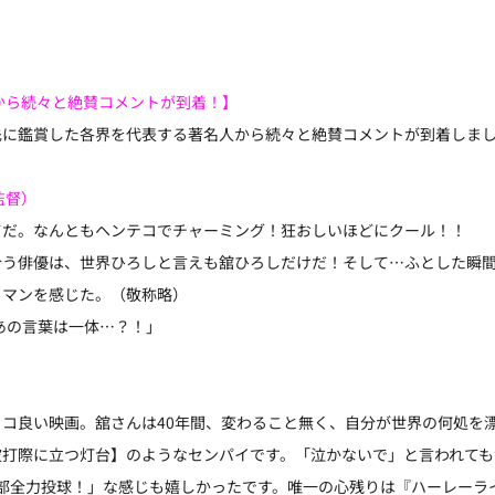
から続々と絶賛コメントが到着！】
先に鑑賞した各界を代表する著名人から続々と絶賛コメントが到着しま
監督）
てだ。なんともヘンテコでチャーミング！狂おしいほどにクール！！
合う俳優は、世界ひろしと言えも舘ひろしだけだ！そして…ふとした瞬
ロマンを感じた。（敬称略）
吐くあの言葉は一体…？！」
コ良い映画。舘さんは40年間、変わること無く、自分が世界の何処を
波打際に立つ灯台】のようなセンパイです。「泣かないで」と言われても
全部全力投球！」な感じも嬉しかったです。唯一の心残りは『ハーレーラ