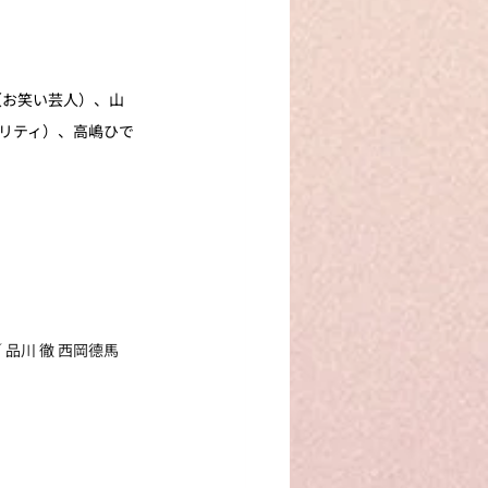
（お笑い芸人）、山
ナリティ）、高嶋ひで
品川 徹 ⻄岡德⾺  
）