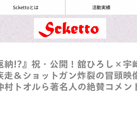
Sckettoとは
活動実績
返納!?』祝・公開！舘ひろし×宇
疾走＆ショットガン炸裂の冒頭映
仲村トオルら著名人の絶賛コメン