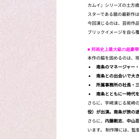
カムイ』シリーズの土方歳
スターである舘の最新作
今回演じるのは、芸術作品
ブリックイメージを自ら覆
■ 邦画史上最大級の超豪
本作の脇を固めるのは、
南条のマネージャー・
南条との出会いで大き
所属事務所の社長・三
南条とともに一時代を
さらに、宇崎演じる尾崎
役）が出演。南条が旅の
さらに、
内藤剛志
、
中山
います。 制作陣には、監