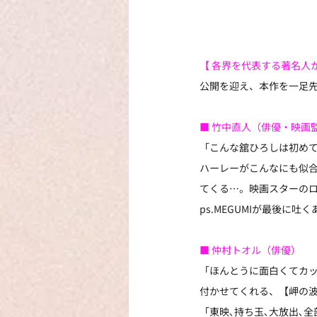
【 各界を代表する著名人
公開を迎え、本作を一足
■ 竹中直人（俳優・映画
「こんな舘ひろしは初め
ハーレーがこんなにも似
てくる…。映画スターの
ps.MEGUMIが最後に
■ 仲村トオル（俳優）
「ほんとうに面白くてカッ
付かせてくれる、【岬の
「東映､持ち玉､大放出､