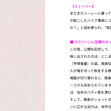
 【ストーリー】
まだまだハーレーに乗っ
が起こしたバイク事故にコ
か？」と詰め寄られ、“免
■ スクリーンに圧巻のカ
この度、公開を記念して
映し出されたのは、どこ
（宇崎竜童）の姿。南条弘
人が風を切って疾走する
場面が切り替わると、南
一コマも収められていま
は、往年のバディ感を漂
そして、南条がショット
ンに広がる迫力は、本作