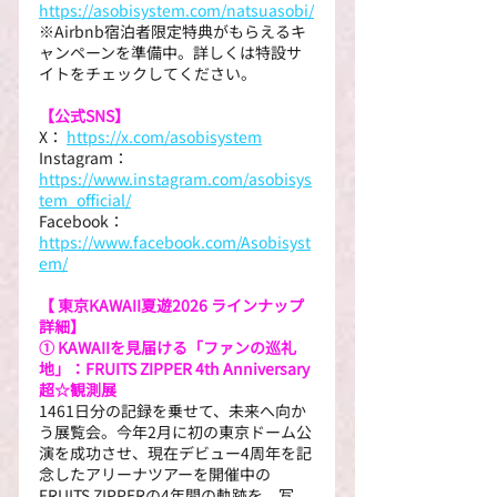
https://asobisystem.com/natsuasobi/
※Airbnb宿泊者限定特典がもらえるキ
ャンペーンを準備中。詳しくは特設サ
イトをチェックしてください。
【公式SNS】
X：
https://x.com/asobisystem
Instagram： 
https://www.instagram.com/asobisys
tem_official/
Facebook： 
https://www.facebook.com/Asobisyst
em/
【 東京KAWAII夏遊2026 ラインナップ
詳細】
① KAWAIIを見届ける「ファンの巡礼
地」：FRUITS ZIPPER 4th Anniversary 
超☆観測展
1461日分の記録を乗せて、未来へ向か
う展覧会。今年2月に初の東京ドーム公
演を成功させ、現在デビュー4周年を記
念したアリーナツアーを開催中の
FRUITS ZIPPERの4年間の軌跡を、写