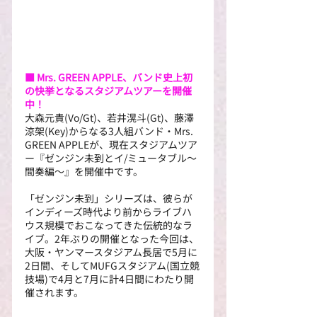
■ Mrs. GREEN APPLE、バンド史上初
の快挙となるスタジアムツアーを開催
中！
大森元貴(Vo/Gt)、若井滉斗(Gt)、藤澤
涼架(Key)からなる3人組バンド・Mrs. 
GREEN APPLEが、現在スタジアムツア
ー『ゼンジン未到とイ/ミュータブル〜
間奏編〜』を開催中です。
「ゼンジン未到」シリーズは、彼らが
インディーズ時代より前からライブハ
ウス規模でおこなってきた伝統的なラ
イブ。2年ぶりの開催となった今回は、
大阪・ヤンマースタジアム長居で5月に
2日間、そしてMUFGスタジアム(国立競
技場)で4月と7月に計4日間にわたり開
催されます。