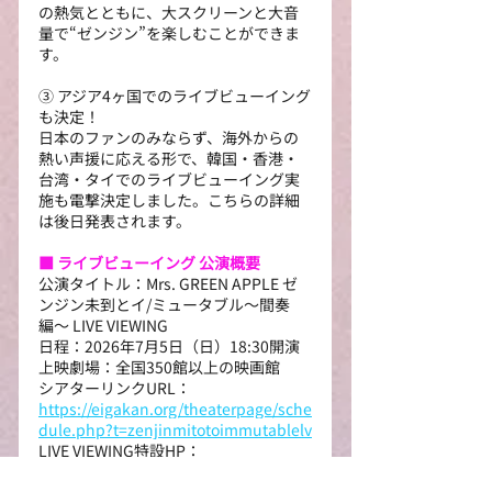
の熱気とともに、大スクリーンと大音
量で“ゼンジン”を楽しむことができま
す。
③ アジア4ヶ国でのライブビューイング
も決定！
日本のファンのみならず、海外からの
熱い声援に応える形で、韓国・香港・
台湾・タイでのライブビューイング実
施も電撃決定しました。こちらの詳細
は後日発表されます。
■ ライブビューイング 公演概要
公演タイトル：Mrs. GREEN APPLE ゼ
ンジン未到とイ/ミュータブル〜間奏
編〜 LIVE VIEWING
日程：2026年7月5日（日）18:30開演
上映劇場：全国350館以上の映画館
シアターリンクURL：
https://eigakan.org/theaterpage/sche
dule.php?t=zenjinmitotoimmutablelv
LIVE VIEWING特設HP：
https://ods.shochiku.co.jp/zenjinmito
_to_immutable_lv/