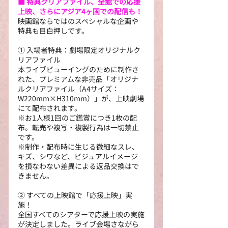
■ 特典クリアファイル、全館での応援
上映、さらにアジア4ヶ国での配信も！
映画館ならではのスペシャルな企画や
特典も目白押しです。
① 入場者特典：劇場限定オリジナルク
リアファイル
本ライブビューイングのために制作さ
れた、プレミアムな非売品「オリジナ
ルクリアファイル（A4サイズ：
W220mm×H310mm）」が、上映劇場
にて配布されます。
※お1人様1回のご鑑賞につき1枚の配
布。転売や複写・複製行為は一切禁止
です。
※制作・配布時に生じる微細なスレ、
キズ、シワなど、ビジュアルイメージ
を損なわない差異による返品交換はで
きません。
② すべての上映館で「応援上映」実
施！
全国すべてのシアターで応援上映の実施
が決定しました。ライブ会場さながら