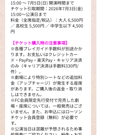
15:00 ～ 7月5日(日) 開演時間まで
チケット引取期間：2026年7月3日(金) 
15:00～公演日まで
料金（全席指定/税込）：大人 6,500円 
／ 高校生 5,500円 ／ 中学生以下 4,500
円
【チケット購入時の注意事項】
※各種プレイガイド手数料が別途かか
ります。お支払いはクレジットカー
ド・PayPay・楽天Pay・キャリア決済
のみ（キャリア決済は手数料330円/
件）。
※劇場により特別シートなどの追加料
金（アップチャージ）が発生する座席
があります。ご購入後の返金・取り消
しはできません。
※FC会員限定先行受付で完売した劇
場・座席については、一般発売はござ
いません。また、お申込にはローソン
チケット会員登録（無料）が必要で
す。
※公演当日は混雑が予想されるため事
前発券にご協力ください。紛失・お忘