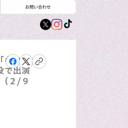
お問い合わせ
「キンパ
役で出演
」（２/９