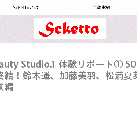
Sckettoとは
活動実績
Beauty Studio』体験リポート① 
終結！鈴木遥、加藤美羽、松浦夏
咲編