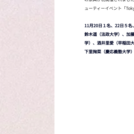
ューティーイベント「Tokyo B
11月20日１名、22日５
鈴木遥（法政大学）、加
学）、酒井里愛（早稲田
下里掬菜（慶応義塾大学