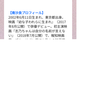
【南沙良プロフィール】
2002年6月11日生まれ、東京都出身。
映画『幼な子われらに生まれ』（2017
年8月公開）で俳優デビュー。初主演映
画『志乃ちゃんは自分の名前が言えな
い』（2018年7月公開）で、報知映画
賞、ブルーリボン賞ほか数々の映画賞
を受賞。
近年の出演作に、映画『愛されなくて
も別に』（主演）、映画『この子は邪
悪』（主演）、NHK大河ドラマ『光る
君へ』、DMM TVオリジナルドラマ『外
道の歌』、ABEMA✕Netflixドラマ『わ
かっていても the shapes of love』など
がある。
待機作として、香港映画『ROAD TO 
VENDETTA殺手＃4』（12月4日香港公
開）、主演映画『万事快調〈オール・
グリーンズ〉』（26年1月16日公開）、