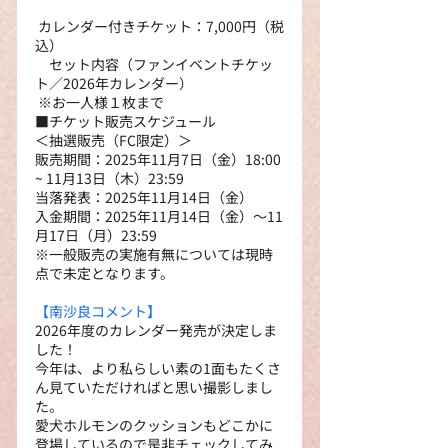
 カレンダー付きチケット：7,000円（税
込）
　セット内容（ファンイベントチケッ
ト／2026年カレンダー）
 ※お一人様１枚まで
■チケット販売スケジュール
＜抽選販売（FC限定）＞
販売期間：2025年11⽉7⽇（金）18:00 
~ 11⽉13⽇（木）23:59
当落発表：2025年11⽉14⽇（金）
⼊⾦期間：2025年11⽉14⽇（金）〜11
⽉17⽇（月）23:59
※一般販売の実施有無については現時
点で未定となります。
【南沙良コメント】
2026年度のカレンダー発売が決定しま
した！
今年は、より私らしい素の1面もたくさ
ん見ていただければと思い撮影しまし
た。
愛犬ホルモンのクッションもどこかに
登場しているので是非チェックしてみ