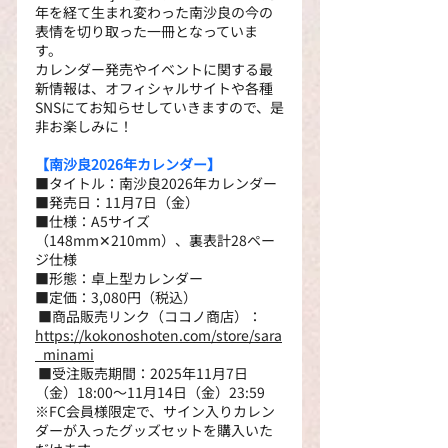
年を経て生まれ変わった南沙良の今の
表情を切り取った一冊となっていま
す。
カレンダー発売やイベントに関する最
新情報は、オフィシャルサイトや各種
SNSにてお知らせしていきますので、是
非お楽しみに！
【南沙良2026年カレンダー】
■タイトル：南沙良2026年カレンダー
■発売日：11月7日（金）
■仕様：A5サイズ
（148mm✕210mm）、裏表計28ペー
ジ仕様
■形態：卓上型カレンダー
■定価：3,080円（税込）
 ■商品販売リンク（ココノ商店）：
https://kokonoshoten.com/store/sara
_minami
 ■受注販売期間：2025年11月7日
（金）18:00～11月14日（金）23:59
※FC会員様限定で、サイン入りカレン
ダーが入ったグッズセットを購入いた