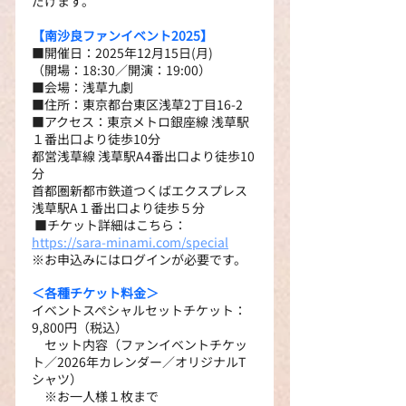
だけます。
【南沙良ファンイベント2025】
■開催日：2025年12月15日(月)
（開場：18:30／開演：19:00）
■会場：浅草九劇
■住所：東京都台東区浅草2丁目16-2
■アクセス：東京メトロ銀座線 浅草駅
１番出口より徒歩10分
都営浅草線 浅草駅A4番出口より徒歩10
分
首都圏新都市鉄道つくばエクスプレス 
浅草駅A１番出口より徒歩５分
 ■チケット詳細はこちら： 
https://sara-minami.com/special
※お申込みにはログインが必要です。
＜各種チケット料⾦＞
イベントスペシャルセットチケット：
9,800円（税込）
　セット内容（ファンイベントチケッ
ト／2026年カレンダー／オリジナルT
シャツ）
　※お一人様１枚まで