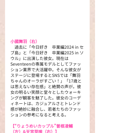
小國舞羽（右）
　過去に「今日好き　卒業編2024 in セ
ブ島」と「今日好き　卒業編2025 in ソ
ウル」に出演した彼女。現在は
Seventeenの専属モデルとしてファッ
ション業界で大活躍中。そんな彼女が
ステージに登場するとSNSでは「舞羽
ちゃんのオーラがすごい！」「17歳と
は思えない存在感」と絶賛の声が。彼
女の明るい笑顔と堂々としたウォーキ
ングが観客を魅了した。彼女のコーデ
ィネートは、カジュアルさとトレンド
感が絶妙に融合し、若者たちのファッ
ションの参考になると考える。
【“りょうめいカップル”曽根凌輔
（左）&天宮芽唯（右）】