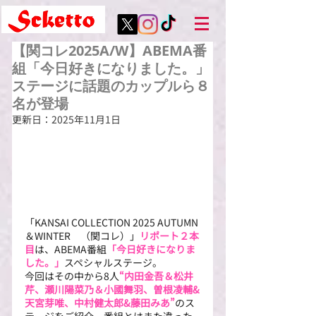
【関コレ2025A/W】ABEMA番
組「今日好きになりました。」
ステージに話題のカップルら８
名が登場
更新日：
2025年11月1日
「KANSAI COLLECTION 2025 AUTUMN
＆WINTER　（関コレ）」
リポート２本
目
は、ABEMA番組
「今日好きになりま
した。」
スペシャルステージ。
今回はその中から8人
“内田金吾＆松井
芹、瀬川陽菜乃＆小國舞羽、曽根凌輔&
天宮芽唯、
中村健太郎&藤田みあ
”
のス
テージをご紹介。番組とはまた違った