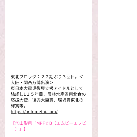
東北ブロック：２２期ぶり３回目。＜
大阪・関西万博出演＞
東日本大震災復興支援アイドルとして
結成し1１５年目、農林水産省東北食の
応援大使、復興大臣賞、環境賞東北の
絆賞等。 
https://orihimetai.com/
【②
山形県「MPF☆B（エムピーエフビ
ー）」】