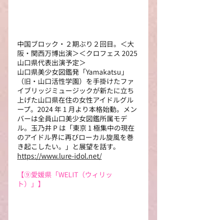
中国ブロック・２期ぶり２回目。＜大
阪・関西万博出演＞＜クロフェス 2025 
山口県代表出演予定＞
山口県美少女図鑑発「Yamakatsu」
（旧・山口活性学園）を手掛けたファ
イブリッジミュージックが新たに立ち
上げた山口県在住の女性アイドルグル
ープ。2024 年 1 月より本格始動。メン
バーは全員山口美少女図鑑所属モデ
ル。玉乃井 P は「東京 1 極集中の現在
のアイドル界に再びローカル旋風を巻
き起こしたい。」と展望を話す。 
https://www.lure-idol.net/
【⑨
愛媛県「WELIT（ウィリッ
ト）」】