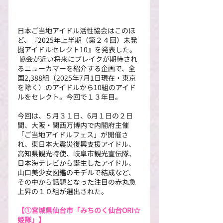
日本ご当地アイドル活性協会はこのほ
ど、『2025年上半期（第２４回）未発
掘アイドルセレクト10』を発表した。
 協会が近い将来にブレイクが期待され
るニューカマーを紹介する企画で、全
国2,388組（2025年7月1日現在・東京
を除く）のアイドルから10組のアイド
ルをセレクト。今回で１３年目。 
今回は、５月３１日、6月１日の２日
間、大阪・関西万博内で内閣府主催
「ご当地アイドルフェス」が開催さ
れ、東日本大震災復興支援アイドル、
高知県観光特使、岐阜市観光宣伝隊、
日本海テレビから誕生したアイドル、
山口美少女図鑑のモデルで結成など、
その中から話題となった注目の赤丸急
上昇の１０組が選出された。
【①
宮城県仙台市「みちのく仙台ORI☆
姫隊」】