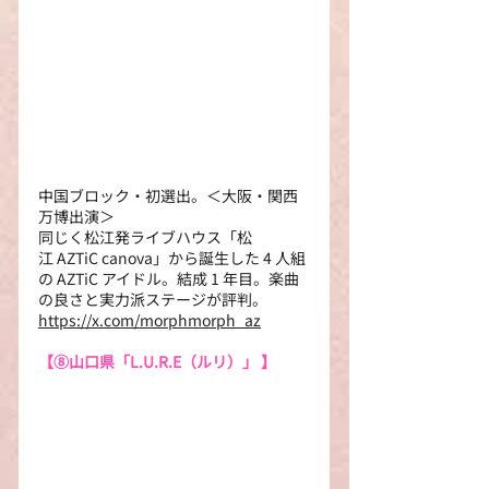
中国ブロック・初選出。＜大阪・関西
万博出演＞
同じく松江発ライブハウス「松
江 AZTiC canova」から誕生した 4 人組
の AZTiC アイドル。結成 1 年目。楽曲
の良さと実力派ステージが評判。 
https://x.com/morphmorph_az
【⑧
山口県「L.U.R.E（ルリ）」 】