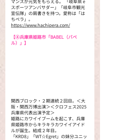
マンスが元気をもらえる。 「岐阜県 e 
スポーツアンバサダー」「岐阜市観光
宣伝隊」の肩書きを持つ。愛称は「は
ちペラ」。 
https://www.hachipera.com/
【④
兵庫県姫路市「BABEL（バベ
ル）」】
関西ブロック・２期連続２回目。＜大
阪・関西万博出演＞＜クロフェス2025 
兵庫県代表出演予定＞
姫路にカワイイブームを起こす、兵庫
県姫路市からキラキラカワイイアイド
ルが誕生。結成２年目。
「KRD8」「WT☆Egret」の妹分ユニッ