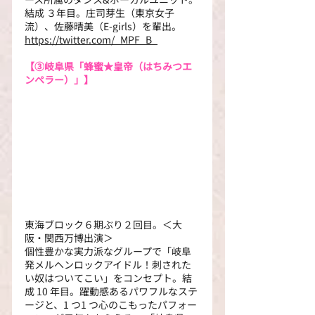
結成 ３年目。庄司芽生（東京女子
流）、佐藤晴美（E-girls）を輩出。
https://twitter.com/_MPF_B_
【③
岐阜県「蜂蜜★皇帝（はちみつエ
ンペラー）」】
東海ブロック６期ぶり２回目。＜大
阪・関西万博出演＞
個性豊かな実力派なグループで「岐阜
発メルヘンロックアイドル！刺された
い奴はついてこい」をコンセプト。結
成 10 年目。躍動感あるパワフルなステ
ージと、1 つ1 つ心のこもったパフォー