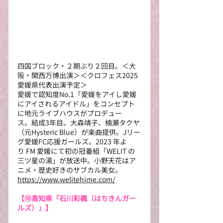
四国ブロック・２期ぶり２回目。＜大
阪・関西万博出演＞＜クロフェス2025 
愛媛県代表出演予定＞
愛媛で認知度No.1「愛媛をアイし愛媛
にアイされるアイドル」をコンセプト
に地元ライブハウスがプロデュー
ス。結成3年目。⼤森靖⼦、楠瀬タクヤ
（元Hysteric Blue）が楽曲提供。Jリー
グ愛媛FC応援ガールズ。2023 年よ
り FM 愛媛にて初の冠番組「WELIT の
三ツ星の湯」が放送中。⼩野天花はア
ニメ・歴史好きのサブカル美女。
https://www.welitehime.com/
【⑩高知県「石川彩楓（はちきんガー
ルズ）」】