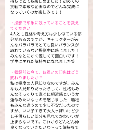
持ちでとても楽しめました！初めての
挑戦で素敵な企画なのでどんな完成に
なっていくのか楽しみです！
・撮影で印象に残っていることを教え
てください
4人とも性格や考え方は少し似ている部
分があるのですが、キャラクターがみ
んなバラバラでとても良いバランスが
取れているなと撮影中に感じました！
みんなとにかく優しくて面白いです！
学生に戻れた気持ちになれました笑
・収録前と今で、お互いの印象はどう
変わりましたか？
私は極度の人見知りなのですが、みん
なも人見知りだったらしく、性格もみ
んなそっくりで直ぐに親近感というか
運命みたいなものを感じました！職種
もみんな違うので少し不安だったので
すが、いい子すぎて大人っぽいけど少
し子供らしい部分も見れてかわいいが
止まらないです。これからどんどん仲
良くなっていきたいな～って気持ちで