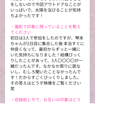
をしないので今回アウトドアなことが
いっぱいで、太陽を浴びることが気持
ちよかったです！
・撮影で印象に残っていることを教え
てください
初日は3人で参加をしたのですが、琴未
ちゃんが2日目に集合した後 本当すぐに
仲良くなって、最初からずっと一緒に
いた気持ちになりました！結構びっく
りしたことがあって、3人〇〇〇〇が一
緒だったんです。なかなか周りに居な
いし、むしろ聞いたことなかったんで
す！だからすごくびっくりしました。
その答えはどうぞ映像をご覧ください
笑
・収録前と今で、お互いの印象はどう
変わりましたか？
Mumeiちゃんは、甘え上手な妹みたい
な感じなのかなーって思っていたけど、
めっちゃ面倒見の良いお姉さん
だ！！！！かっけぇぇ！！！！そのち