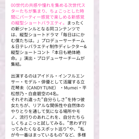
00世代の共感や憧れを集める次世代ス
ターたちが集まり、ちょこっとした時
間にパーティー感覚で楽しめる新感覚
の縦型ショートバラエティ。
まったく
の新ジャンルとなる同コンテンツで
は、縦型ショートドラマ「毎日はにか
む僕たちは。」プロデューサーチーム
＆日テレバラエティ制作ディレクター&
縦型ショートコント「本日も絶体絶
命。」演出・プロデューサーチームが
集結。
出演するのはアイドル・インフルエン
サー・モデル・俳優として活躍する立
花琴未（CANDY TUNE） ・Mumei・平
松想乃・白倉碧空の4名。
それぞれ違った“自分らしさ”を持つ彼
女たちが、リアルな関係性や自然体の
やりとりを通して気になる場所やモ
ノ、流行りのあれこれを、自分たちら
しくちょこっと試してみる。”思わず行
ってみたくなるスポット巡り“や、”私
が今一番はまっているもの“など、多様