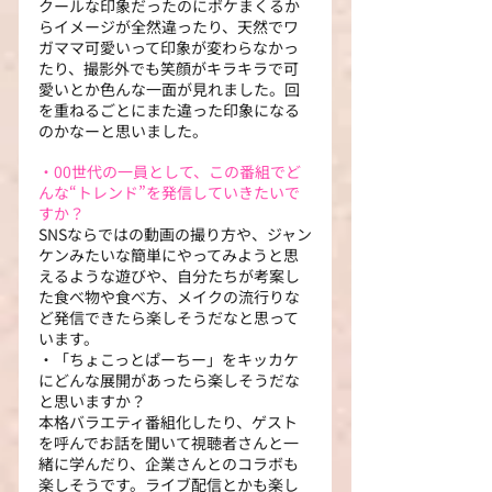
クールな印象だったのにボケまくるか
らイメージが全然違ったり、天然でワ
ガママ可愛いって印象が変わらなかっ
たり、撮影外でも笑顔がキラキラで可
愛いとか色んな一面が見れました。回
を重ねるごとにまた違った印象になる
のかなーと思いました。
・00世代の一員として、この番組でど
んな“トレンド”を発信していきたいで
すか？
SNSならではの動画の撮り方や、ジャン
ケンみたいな簡単にやってみようと思
えるような遊びや、自分たちが考案し
た食べ物や食べ方、メイクの流行りな
ど発信できたら楽しそうだなと思って
います。
・「ちょこっとぱーちー」をキッカケ
にどんな展開があったら楽しそうだな
と思いますか？
本格バラエティ番組化したり、ゲスト
を呼んでお話を聞いて視聴者さんと一
緒に学んだり、企業さんとのコラボも
楽しそうです。ライブ配信とかも楽し