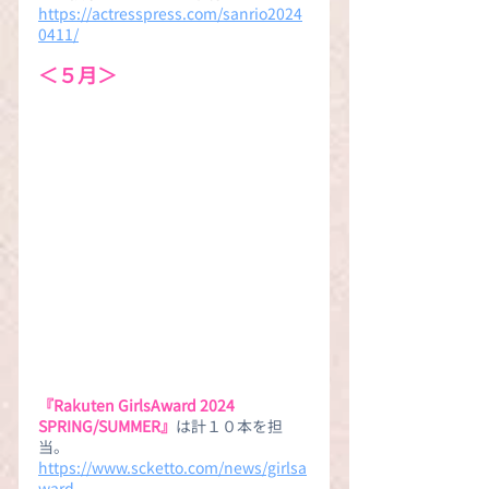
https://actresspress.com/sanrio2024
0411/
＜５月＞
『Rakuten GirlsAward 2024 
SPRING/SUMMER』
は計１０本を担
当。
https://www.scketto.com/news/girlsa
ward