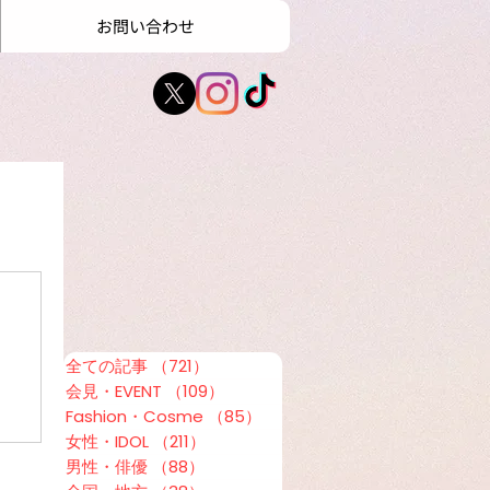
お問い合わせ
全ての記事
（721）
721件の記事
会見・EVENT
（109）
109件の記事
Fashion・Cosme
（85）
85件の記事
女性・IDOL
（211）
211件の記事
男性・俳優
（88）
88件の記事