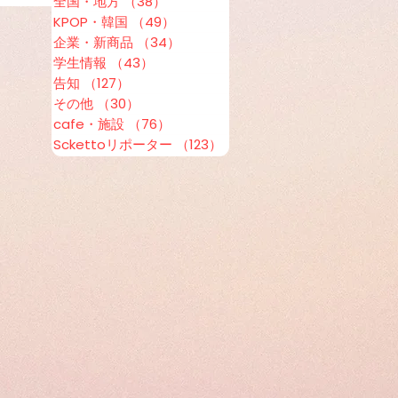
全国・地方
（38）
38件の記事
KPOP・韓国
（49）
49件の記事
企業・新商品
（34）
34件の記事
学生情報
（43）
43件の記事
告知
（127）
127件の記事
その他
（30）
30件の記事
cafe・施設
（76）
76件の記事
Sckettoリポーター
（123）
123件の記事