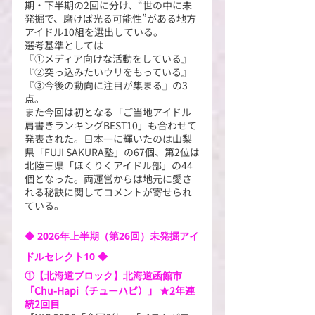
期・下半期の2回に分け、“世の中に未
発掘で、磨けば光る可能性”がある地方
アイドル10組を選出している。
選考基準としては
『①メディア向けな活動をしている』
『②突っ込みたいウリをもっている』
『③今後の動向に注目が集まる』の3
点。
また今回は初となる「ご当地アイドル
肩書きランキングBEST10」も合わせて
発表された。日本一に輝いたのは山梨
県「FUJI SAKURA塾」の67個、第2位は
北陸三県「ほくりくアイドル部」の44
個となった。両運営からは地元に愛さ
れる秘訣に関してコメントが寄せられ
ている。
◆ 2026年上半期（第26回）未発掘アイ
ドルセレクト10 ◆
①【北海道ブロック】北海道函館市
「Chu-Hapi（チューハピ）」 ★2年連
続2回目