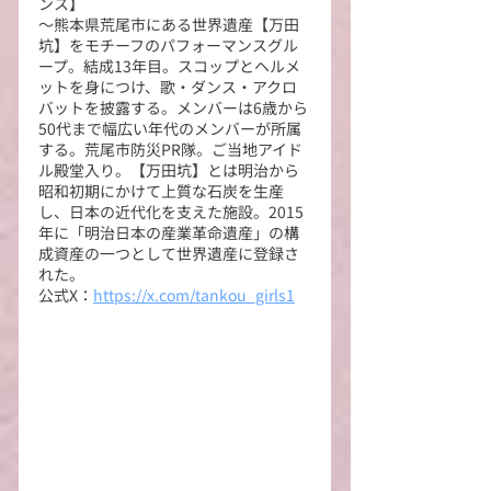
ンス】
～熊本県荒尾市にある世界遺産【万田
坑】をモチーフのパフォーマンスグル
ープ。結成13年目。スコップとヘルメ
ットを身につけ、歌・ダンス・アクロ
バットを披露する。メンバーは6歳から
50代まで幅広い年代のメンバーが所属
する。荒尾市防災PR隊。ご当地アイド
ル殿堂入り。【万田坑】とは明治から
昭和初期にかけて上質な石炭を生産
し、日本の近代化を支えた施設。2015
年に「明治日本の産業革命遺産」の構
成資産の一つとして世界遺産に登録さ
れた。
公式X：
https://x.com/tankou_girls1