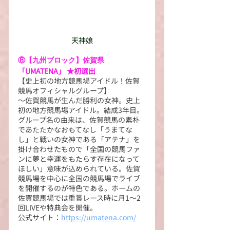
天神娘
⑧【九州ブロック】佐賀県
「UMATENA」 ★初選出
【史上初の地方競馬場アイドル！佐賀
競馬オフィシャルグループ】
～佐賀競馬が生んだ勝利の女神。史上
初の地方競馬場アイドル。結成3年目。
グループ名の由来は、佐賀競馬の素朴
であたたかなおもてなし「うまてな
し」と戦いの女神である「アテナ」を
掛け合わせたもので「全国の競馬ファ
ンに夢と幸運をもたらす存在になって
ほしい」意味が込められている。佐賀
競馬場を中心に全国の競馬場でライブ
を開催するのが特色である。ホームの
佐賀競馬場では重賞レース時に月1～2
回LIVEや特典会を開催。
公式サイト：
https://umatena.com/