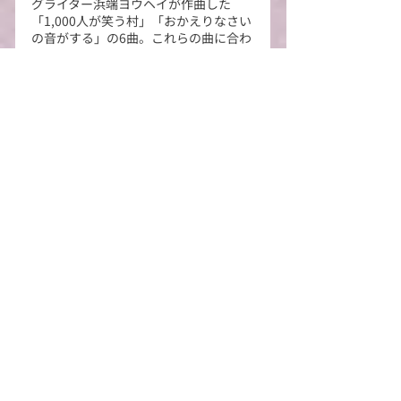
グライター浜端ヨウヘイが作曲した
「1,000人が笑う村」「おかえりなさい
の音がする」の6曲。これらの曲に合わ
せて村内をはじめ村外・県外の様々な
イベントで活躍。西米良を盛り上げ、
西米良をもっとたくさんの人に知って
もらうために、笑顔と元気を届けま
す。
宮崎県西米良村の人口は968人（世帯
数：512世帯）で、県内で最も人口の少
ない過疎自治体であり、豊かな自然と
伝統文化（米良の神楽など）が息づく
山あいの村として知られています。
公式Instagram：
https://www.instagram.com/nishimer
a_yuzukkogirls/