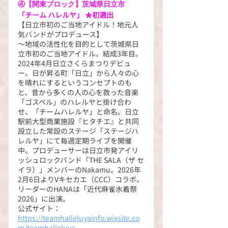
④【関東ブロック】茨城県日立市
「チーム ハレルヤ」 ★初選出
【日立市初のご当地アイドル！地元人
気バンドがプロデュース】
～地域の活性化を目的として茨城県日
立市初のご当地アイドル。結成3年目。 
2024年4月日立さくらまつりデビュ
ー。日が昇る町「日立」から人々の心
を晴れにするというコンセプトのも
と、昔から多くの人の心を救った音楽
「ゴスペル」のハレルヤと掛け合わ
せ、「チームハレルヤ」と命名。日立
駅前大型商業施設『ヒタチエ』と共同
設立した常設のステージ「ステージハ
レルヤ」にて毎週定期ライブを開催
中。プロデューサーは日立市発アイリ
ッシュロックバンド「THE SALA（ザ セ
イラ）」メンバーのNakamu。2026年
2月6日よりVキセカエ（CCC）コラボ。
リーダーのHANAは「近代麻雀水着祭
2026」に出演。
公式サイト：
https://teamhalleluyainfo.wixsite.co
m/teamhalleluya