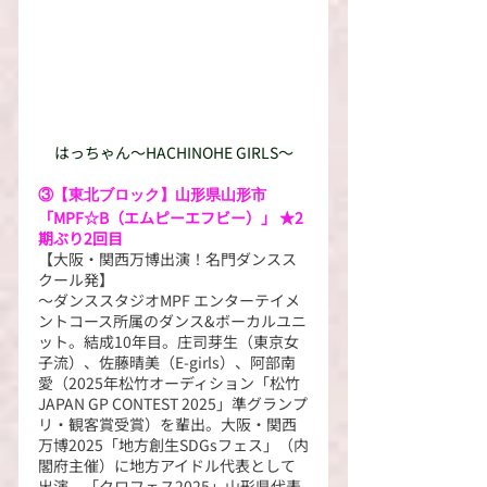
はっちゃん～HACHINOHE GIRLS～
③【東北ブロック】山形県山形市
「MPF☆B（エムピーエフビー）」 ★2
期ぶり2回目
【大阪・関西万博出演！名門ダンスス
クール発】
～ダンススタジオMPF エンターテイメ
ントコース所属のダンス&ボーカルユニ
ット。結成10年目。庄司芽生（東京女
子流）、佐藤晴美（E-girls）、阿部南
愛（2025年松竹オーディション「松竹 
JAPAN GP CONTEST 2025」準グランプ
リ・観客賞受賞）を輩出。大阪・関西
万博2025「地方創生SDGsフェス」（内
閣府主催）に地方アイドル代表として
出演。「クロフェス2025」山形県代表