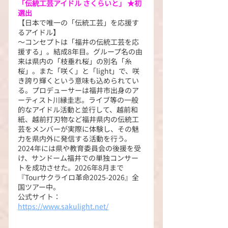
「伝統工芸アイドル さくらいと」 ★初
選出
【日本で唯一の「伝統工芸」を応援す
るアイドル】
～コンセプトは「福井の伝統工芸を応
援する」。結成8年目。グループ名の由
来は県内の「枝垂れ桜」の別名「糸
桜」。また「咲く」と「light」で、咲
き誇り輝くという意味も込められてい
る。プロデューサーは福井市出身のア
ーティスト川縁圭志。ライブ等の一般
的なアイドル活動と並行して、越前和
紙、越前打刃物など福井県内の伝統工
芸をメンバーが実際に体験し、その魅
力を県内外に発信する活動を行う。
2024年には県や教育委員会の後援を受
け、サンドーム福井での単独コンサー
トを成功させた。2026年8月まで
『Tourサクライロ革命2025-2026』全
国ツアー中。
公式サイト：
https://www.sakulight.net/