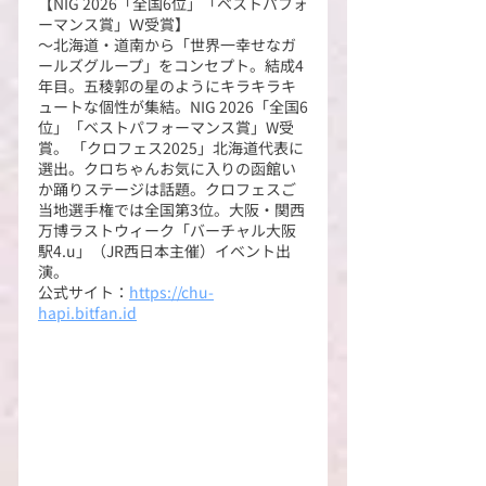
【NIG 2026「全国6位」「ベストパフォ
ーマンス賞」Ｗ受賞】
～北海道・道南から「世界一幸せなガ
ールズグループ」をコンセプト。結成4
年目。五稜郭の星のようにキラキラキ
ュートな個性が集結。NIG 2026「全国6
位」「ベストパフォーマンス賞」W受
賞。 「クロフェス2025」北海道代表に
選出。クロちゃんお気に入りの函館い
か踊りステージは話題。クロフェスご
当地選手権では全国第3位。大阪・関西
万博ラストウィーク「バーチャル大阪
駅4.u」（JR西日本主催）イベント出
演。
公式サイト：
https://chu-
hapi.bitfan.id