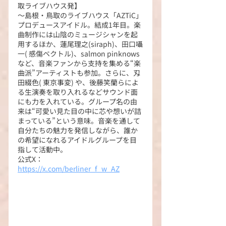
取ライブハウス発】
～島根・鳥取のライブハウス「AZTiC」
プロデュースアイドル。結成1年目。楽
曲制作には山陰のミュージシャンを起
用するほか、蓮尾理之(siraph)、田口囁
一( 感傷ベクトル)、salmon pinknows 
など、音楽ファンから支持を集める“楽
曲派”アーティストも参加。さらに、刄
田綴色( 東京事変) や、後藤笑蘭らによ
る生演奏を取り入れるなどサウンド面
にも力を入れている。グループ名の由
来は“可愛い見た目の中に芯や想いが詰
まっている”という意味。音楽を通して
自分たちの魅力を発信しながら、誰か
の希望になれるアイドルグループを目
指して活動中。
公式X：
https://x.com/berliner_f_w_AZ