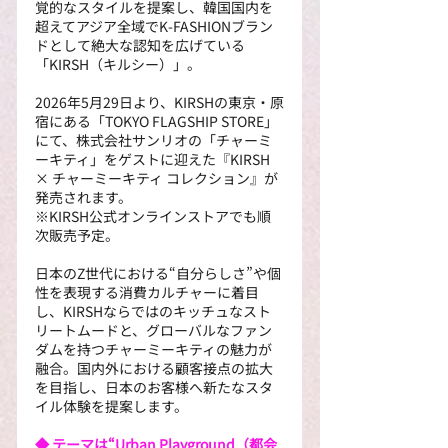
覚的なスタイルを提案し、韓国国内を
超えてアジア全域でK-FASHIONブラン
ドとして絶大な認知を広げている
「KIRSH（キルシー）」。
2026年5月29日より、KIRSHの東京・原
宿にある「TOKYO FLAGSHIP STORE」
にて、株式会社サンリオの「チャーミ
ーキティ」をゲストに迎えた『KIRSH 
× チャーミーキティ コレクション』が
発売されます。
※KIRSH公式オンラインストアでも順
次販売予定。
日本のZ世代における“自分らしさ”や個
性を表現する消費カルチャーに着目
し、KIRSHならではのキッチュなスト
リートムードと、グローバルなファン
ダムを持つチャーミーキティの魅力が
融合。国内外における顧客接点の拡大
を目指し、日本のお客様へ新たなスタ
イル体験を提案します。
◆ テーマは“Urban Playground（都会