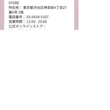
STORE
所在地： 東京都渋谷区神宮前4丁目27
番6号 1階
電話番号： 03-6434-5107
営業時間： 11:00 - 20:00
公式オンラインストア： 
https://kirsh.jp/
Instagram：
https://www.instagram.com/kirsh_jp
_official/
KIRSHを運営する「株式会社 Hilight 
Brands」は、宝石のように輝くブラン
ドを見出し、それぞれが持つ独自の魅
力や価値（DNA）を際立たせながら世
界へ発信する、韓国発のグローバルブ
ランドカンパニー。
2020年の「Kodak Apparel（コダック 
アパレル）」の韓国ローンチを皮切り
に、今やZ世代のゴルフブームを牽引す
る「MALBON GOLF（マルボン ゴル
フ）」をはじめ、「DIADORA（ディア