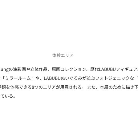
体験エリア
g Lungの油彩画や立体作品、原画コレクション、歴代LABUBUフィギ
「ミラールーム」や、LABUBUぬいぐるみが並ぶフォトジェニックな
』の世界観を体感できる8つのエリアが用意される。 また、本展のために描
っている。