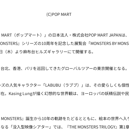
(C)POP MART
ART（ポップマート）」の日本法人・株式会社POP MART JAPANは、Ka
STERS』シリーズの10周年を記念した展覧会「MONSTERS BY MONSTER
月11日（木）より麻布台ヒルズギャラリーにて開催する。
、台北、香港、パリを巡回してきたグローバルツアーの東京開催となる
』シリーズの人気キャラクター「LABUBU（ラブブ）」は、その愛らしくも
。Kasing Lungが描く幻想的な世界観は、ヨーロッパの妖精伝説や
 MONSTERS』誕生から10年の軌跡をたどるとともに、絵本の世界へ
没入型映像シアター」では、『THE MONSTERS TRILOGY』第1章『The