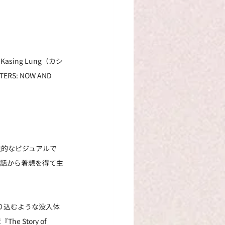
sing Lung（カシ
S: NOW AND 
。
個性的なビジュアルで
民話から着想を得て生
入り込むような没入体
 Story of 