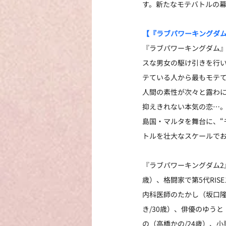
す。新たなモテバトルの
【『ラブパワーキングダ
『ラブパワーキングダム』
スな男女の駆け引きを行い
テている人から最もモテて
人間の素性が次々と露わ
抑えきれない本気の恋…
島国・マルタを舞台に、“
トルを壮大なスケールで
『ラブパワーキングダム2
歳）、格闘家で第5代RIS
内科医師のたかし（坂口隆
き/30歳）、俳優のゆうと
の（高橋かの/24歳）、