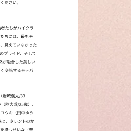
みください。
強者たちがハイクラ
者たちには、最もモ
れ、見えていなかった
のプライド、そして
然が融合した美しい
しく交錯するモテバ
岩城滉太/33
（陸大成/25歳）、
のユウキ（田中ゆう
8名と、タレントのか
験を持つせいな（聖