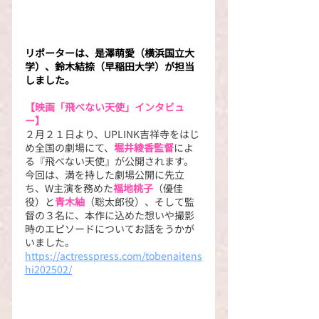
リポーターは、是澤萌愛（横浜国立大
学）、鈴木結捺（早稲田大学）が担当
しました。
【映画「飛べない天使」インタビュ
ー】
２月２１日より、UPLINK吉祥寺をはじ
め全国の劇場にて、
堀井綾香監督
によ
る『飛べない天使』が公開されます。
今回は、満を持した劇場公開に先立
ち、W主演を務めた
福地桃子
（優佳
役）と
青木紬
（聡太郎役）、そして監
督の３名に、本作に込めた想いや撮影
時のエピソードについてお話をうかが
いました。
https://actresspress.com/tobenaitens
hi202502/