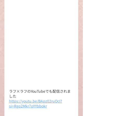
ラフ×ラフのYouTubeでも配信されま
した
https://youtu.be/BApz02ruQcI?
si=Rgq2Mkr7pYYbbokr