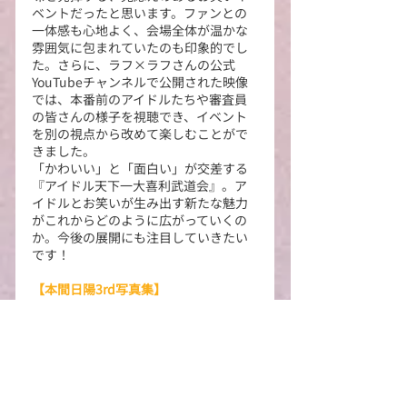
ベントだったと思います。ファンとの
一体感も心地よく、会場全体が温かな
雰囲気に包まれていたのも印象的でし
た。さらに、ラフ×ラフさんの公式
YouTubeチャンネルで公開された映像
では、本番前のアイドルたちや審査員
の皆さんの様子を視聴でき、イベント
を別の視点から改めて楽しむことがで
きました。
「かわいい」と「面白い」が交差する
『アイドル天下一大喜利武道会』。ア
イドルとお笑いが生み出す新たな魅力
がこれからどのように広がっていくの
か。今後の展開にも注目していきたい
です！
【本間日陽3rd写真集】
NGT48のエースとして人気を博し、昨
年４月に同グループを卒業した本間日
陽の3rd写真集『プレパレーション』
（KADOKAWA）が２月１４日にリリー
スされました。写真集への想いやこれ
からの目標などをインタビューしまし